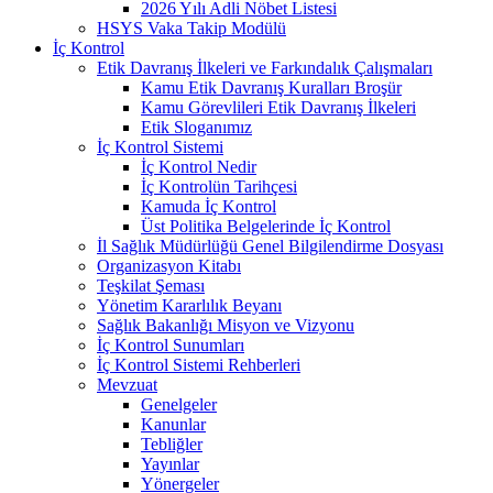
2026 Yılı Adli Nöbet Listesi
HSYS Vaka Takip Modülü
İç Kontrol
Etik Davranış İlkeleri ve Farkındalık Çalışmaları
Kamu Etik Davranış Kuralları Broşür
Kamu Görevlileri Etik Davranış İlkeleri
Etik Sloganımız
İç Kontrol Sistemi
İç Kontrol Nedir
İç Kontrolün Tarihçesi
Kamuda İç Kontrol
Üst Politika Belgelerinde İç Kontrol
İl Sağlık Müdürlüğü Genel Bilgilendirme Dosyası
Organizasyon Kitabı
Teşkilat Şeması
Yönetim Kararlılık Beyanı
Sağlık Bakanlığı Misyon ve Vizyonu
İç Kontrol Sunumları
İç Kontrol Sistemi Rehberleri
Mevzuat
Genelgeler
Kanunlar
Tebliğler
Yayınlar
Yönergeler