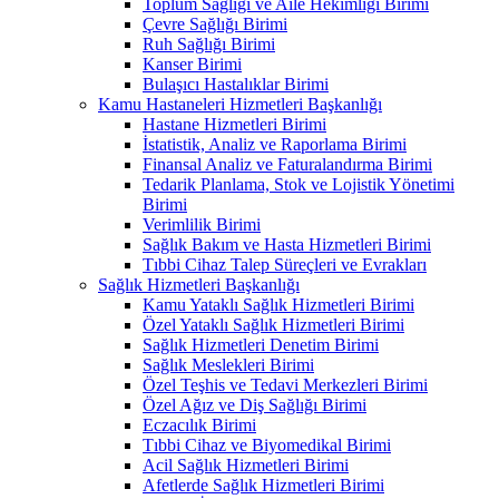
Toplum Sağlığı ve Aile Hekimliği Birimi
Çevre Sağlığı Birimi
Ruh Sağlığı Birimi
Kanser Birimi
Bulaşıcı Hastalıklar Birimi
Kamu Hastaneleri Hizmetleri Başkanlığı
Hastane Hizmetleri Birimi
İstatistik, Analiz ve Raporlama Birimi
Finansal Analiz ve Faturalandırma Birimi
Tedarik Planlama, Stok ve Lojistik Yönetimi
Birimi
Verimlilik Birimi
Sağlık Bakım ve Hasta Hizmetleri Birimi
Tıbbi Cihaz Talep Süreçleri ve Evrakları
Sağlık Hizmetleri Başkanlığı
Kamu Yataklı Sağlık Hizmetleri Birimi
Özel Yataklı Sağlık Hizmetleri Birimi
Sağlık Hizmetleri Denetim Birimi
Sağlık Meslekleri Birimi
Özel Teşhis ve Tedavi Merkezleri Birimi
Özel Ağız ve Diş Sağlığı Birimi
Eczacılık Birimi
Tıbbi Cihaz ve Biyomedikal Birimi
Acil Sağlık Hizmetleri Birimi
Afetlerde Sağlık Hizmetleri Birimi