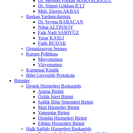
Dr. Mehmet Furkan MARAŞLIOĞLU
Dr. Ahmet Gökhan İÇLİ
Müh. Ekrem AKBAŞ
Başkan Yardımcılarımız
Dr. Şeyma BABACAN
Nihat ALTINSOY
Faik Nadi SARIYÜZ
Yaşar KAŞLI
Fatih BUDAK
Organizasyon Şeması
Kurum Politikası
Misyonumuz
Vizyonumuz
Kurumsal Kimlik
Bilgi Güvenliği Protokolu
Birimler
Destek Hizmetleri Başkanlığı
Atama Birimi
Özlük İşleri Birimi
Sağlık Bilgi Sistemleri Birimi
Mali Hizmetler Birimi
Yatırımlar Birimi
Disiplin Hizmetleri Birimi
Eğitim Hizmetleri Birimi
Halk Sağlığı Hizmetleri Başkanlığı