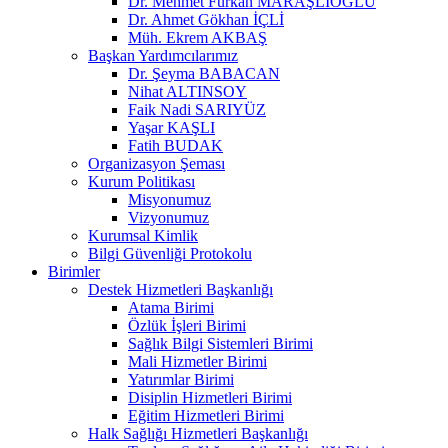
Dr. Mehmet Furkan MARAŞLIOĞLU
Dr. Ahmet Gökhan İÇLİ
Müh. Ekrem AKBAŞ
Başkan Yardımcılarımız
Dr. Şeyma BABACAN
Nihat ALTINSOY
Faik Nadi SARIYÜZ
Yaşar KAŞLI
Fatih BUDAK
Organizasyon Şeması
Kurum Politikası
Misyonumuz
Vizyonumuz
Kurumsal Kimlik
Bilgi Güvenliği Protokolu
Birimler
Destek Hizmetleri Başkanlığı
Atama Birimi
Özlük İşleri Birimi
Sağlık Bilgi Sistemleri Birimi
Mali Hizmetler Birimi
Yatırımlar Birimi
Disiplin Hizmetleri Birimi
Eğitim Hizmetleri Birimi
Halk Sağlığı Hizmetleri Başkanlığı