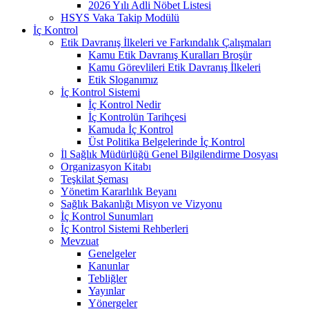
2026 Yılı Adli Nöbet Listesi
HSYS Vaka Takip Modülü
İç Kontrol
Etik Davranış İlkeleri ve Farkındalık Çalışmaları
Kamu Etik Davranış Kuralları Broşür
Kamu Görevlileri Etik Davranış İlkeleri
Etik Sloganımız
İç Kontrol Sistemi
İç Kontrol Nedir
İç Kontrolün Tarihçesi
Kamuda İç Kontrol
Üst Politika Belgelerinde İç Kontrol
İl Sağlık Müdürlüğü Genel Bilgilendirme Dosyası
Organizasyon Kitabı
Teşkilat Şeması
Yönetim Kararlılık Beyanı
Sağlık Bakanlığı Misyon ve Vizyonu
İç Kontrol Sunumları
İç Kontrol Sistemi Rehberleri
Mevzuat
Genelgeler
Kanunlar
Tebliğler
Yayınlar
Yönergeler