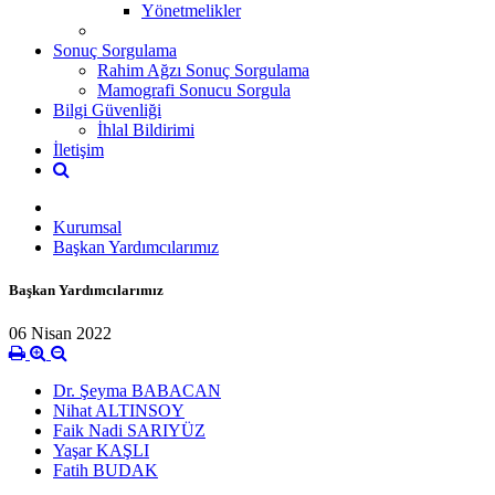
Yönetmelikler
Sonuç Sorgulama
Rahim Ağzı Sonuç Sorgulama
Mamografi Sonucu Sorgula
Bilgi Güvenliği
İhlal Bildirimi
İletişim
Kurumsal
Başkan Yardımcılarımız
Başkan Yardımcılarımız
06 Nisan 2022
Dr. Şeyma BABACAN
Nihat ALTINSOY
Faik Nadi SARIYÜZ
Yaşar KAŞLI
Fatih BUDAK