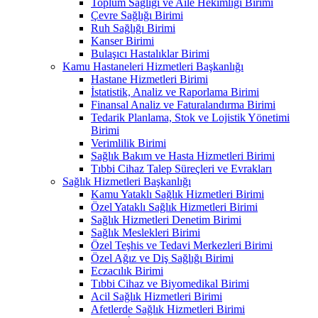
Toplum Sağlığı ve Aile Hekimliği Birimi
Çevre Sağlığı Birimi
Ruh Sağlığı Birimi
Kanser Birimi
Bulaşıcı Hastalıklar Birimi
Kamu Hastaneleri Hizmetleri Başkanlığı
Hastane Hizmetleri Birimi
İstatistik, Analiz ve Raporlama Birimi
Finansal Analiz ve Faturalandırma Birimi
Tedarik Planlama, Stok ve Lojistik Yönetimi
Birimi
Verimlilik Birimi
Sağlık Bakım ve Hasta Hizmetleri Birimi
Tıbbi Cihaz Talep Süreçleri ve Evrakları
Sağlık Hizmetleri Başkanlığı
Kamu Yataklı Sağlık Hizmetleri Birimi
Özel Yataklı Sağlık Hizmetleri Birimi
Sağlık Hizmetleri Denetim Birimi
Sağlık Meslekleri Birimi
Özel Teşhis ve Tedavi Merkezleri Birimi
Özel Ağız ve Diş Sağlığı Birimi
Eczacılık Birimi
Tıbbi Cihaz ve Biyomedikal Birimi
Acil Sağlık Hizmetleri Birimi
Afetlerde Sağlık Hizmetleri Birimi