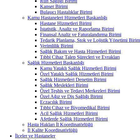
Ruh Sağlığı Birimi
Kanser Birimi
Bulaşıcı Hastalıklar Birimi
Kamu Hastaneleri Hizmetleri Başkanlığı
Hastane Hizmetleri Birimi
İstatistik, Analiz ve Raporlama Birimi
Finansal Analiz ve Faturalandırma Birimi
Tedarik Planlama, Stok ve Lojistik Yönetimi Birim
Verimlilik Birimi
Sağlık Bakım ve Hasta Hizmetleri Birimi
Tıbbi Cihaz Talep Süreçleri ve Evrakları
Sağlık Hizmetleri Başkanlığı
Kamu Yataklı Sağlık Hizmetleri Birimi
Özel Yataklı Sağlık Hizmetleri Birimi
Sağlık Hizmetleri Denetim Birimi
Sağlık Meslekleri Birimi
Özel Teşhis ve Tedavi Merkezleri Birimi
Özel Ağız ve Diş Sağlığı Birimi
Eczacılık Birimi
Tıbbi Cihaz ve Biyomedikal Birimi
Acil Sağlık Hizmetleri Birimi
Afetlerde Sağlık Hizmetleri Birimi
Hasta Hakları İl Koordinatörlüğü
İl Kalite Koordinatörlüğü
İlçeler ve Hastaneler