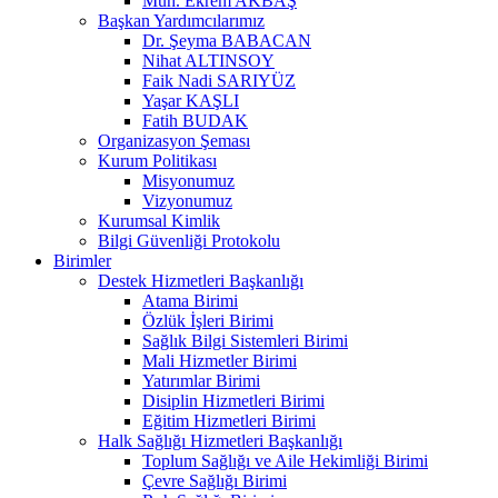
Müh. Ekrem AKBAŞ
Başkan Yardımcılarımız
Dr. Şeyma BABACAN
Nihat ALTINSOY
Faik Nadi SARIYÜZ
Yaşar KAŞLI
Fatih BUDAK
Organizasyon Şeması
Kurum Politikası
Misyonumuz
Vizyonumuz
Kurumsal Kimlik
Bilgi Güvenliği Protokolu
Birimler
Destek Hizmetleri Başkanlığı
Atama Birimi
Özlük İşleri Birimi
Sağlık Bilgi Sistemleri Birimi
Mali Hizmetler Birimi
Yatırımlar Birimi
Disiplin Hizmetleri Birimi
Eğitim Hizmetleri Birimi
Halk Sağlığı Hizmetleri Başkanlığı
Toplum Sağlığı ve Aile Hekimliği Birimi
Çevre Sağlığı Birimi