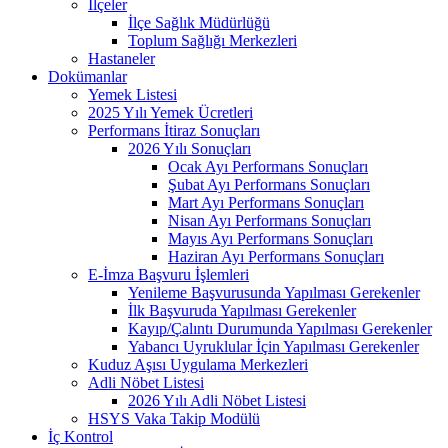
İlçeler
İlçe Sağlık Müdürlüğü
Toplum Sağlığı Merkezleri
Hastaneler
Dokümanlar
Yemek Listesi
2025 Yılı Yemek Ücretleri
Performans İtiraz Sonuçları
2026 Yılı Sonuçları
Ocak Ayı Performans Sonuçları
Şubat Ayı Performans Sonuçları
Mart Ayı Performans Sonuçları
Nisan Ayı Performans Sonuçları
Mayıs Ayı Performans Sonuçları
Haziran Ayı Performans Sonuçları
E-İmza Başvuru İşlemleri
Yenileme Başvurusunda Yapılması Gerekenler
İlk Başvuruda Yapılması Gerekenler
Kayıp/Çalıntı Durumunda Yapılması Gerekenler
Yabancı Uyruklular İçin Yapılması Gerekenler
Kuduz Aşısı Uygulama Merkezleri
Adli Nöbet Listesi
2026 Yılı Adli Nöbet Listesi
HSYS Vaka Takip Modülü
İç Kontrol