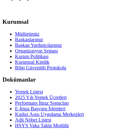
Kurumsal
Müdürümüz
Başkanlarımız
Başkan Yardımcılarımız
Organizasyon Şeması
Kurum Politikası
Kurumsal Kimlik
Bilgi Güvenliği Protokolu
Dokümanlar
Yemek Listesi
2025 Yılı Yemek Ücretleri
Performans İtiraz Sonuçları
E-İmza Başvuru İşlemleri
Kuduz Aşısı Uygulama Merkezleri
Adli Nöbet Listesi
HSYS Vaka Takip Modülü