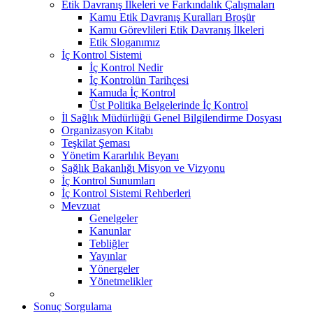
Etik Davranış İlkeleri ve Farkındalık Çalışmaları
Kamu Etik Davranış Kuralları Broşür
Kamu Görevlileri Etik Davranış İlkeleri
Etik Sloganımız
İç Kontrol Sistemi
İç Kontrol Nedir
İç Kontrolün Tarihçesi
Kamuda İç Kontrol
Üst Politika Belgelerinde İç Kontrol
İl Sağlık Müdürlüğü Genel Bilgilendirme Dosyası
Organizasyon Kitabı
Teşkilat Şeması
Yönetim Kararlılık Beyanı
Sağlık Bakanlığı Misyon ve Vizyonu
İç Kontrol Sunumları
İç Kontrol Sistemi Rehberleri
Mevzuat
Genelgeler
Kanunlar
Tebliğler
Yayınlar
Yönergeler
Yönetmelikler
Sonuç Sorgulama