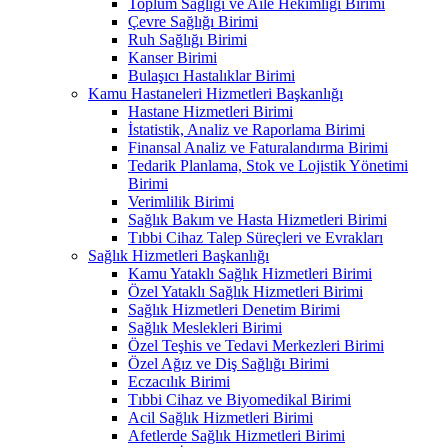
Toplum Sağlığı ve Aile Hekimliği Birimi
Çevre Sağlığı Birimi
Ruh Sağlığı Birimi
Kanser Birimi
Bulaşıcı Hastalıklar Birimi
Kamu Hastaneleri Hizmetleri Başkanlığı
Hastane Hizmetleri Birimi
İstatistik, Analiz ve Raporlama Birimi
Finansal Analiz ve Faturalandırma Birimi
Tedarik Planlama, Stok ve Lojistik Yönetimi
Birimi
Verimlilik Birimi
Sağlık Bakım ve Hasta Hizmetleri Birimi
Tıbbi Cihaz Talep Süreçleri ve Evrakları
Sağlık Hizmetleri Başkanlığı
Kamu Yataklı Sağlık Hizmetleri Birimi
Özel Yataklı Sağlık Hizmetleri Birimi
Sağlık Hizmetleri Denetim Birimi
Sağlık Meslekleri Birimi
Özel Teşhis ve Tedavi Merkezleri Birimi
Özel Ağız ve Diş Sağlığı Birimi
Eczacılık Birimi
Tıbbi Cihaz ve Biyomedikal Birimi
Acil Sağlık Hizmetleri Birimi
Afetlerde Sağlık Hizmetleri Birimi