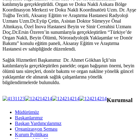
katılımıyla gerçekleştirildi. Organ ve Doku Nakli Ankara Bölge
Koordinasyon Merkezi ve Doku Nakli Koordinatörü Uzm. Dr. Ayşe
Tuğba Tecirli, Aksaray Eğitim ve Araştırma Hastanesi Radyoloji
Uzmanı Uzm.Dr.Eyüp Çetin, Asistan Doktor Sümeyye Önal
Altınkaya, Özel İnova Hastanesi Beyin ve Sinir Cerrahisi Uzmanı
Doç.Dr.Ersin Özeren’in sunumlarıyla gerçekleştirilen “Türkiye’de
Organ Nakli, Beyin Ölümü, Nöroradyolojik Yaklaşımlar ve Donör
Bakımı” konulu eğitim paneli, Aksaray Eğitim ve Araştırma
Hastanesi ev sahipliğinde düzenlendi.
Sağlık Hizmetleri Başkanımız Dr. Ahmet Gökhan İçli’nin
katılımlarıyla gerçekleştirilen panelde; organ bağışının önemi, beyin
ölümü tanı süreçleri, donör bakımı ve organ nakline yönelik güncel
yaklaşımlar ele alınarak sağlık çalışanlarına yönelik
bilgilendirmelerde bulunuldu.
Kurumsal
Müdürümüz
Başkanlarımız
Başkan Yardımcılarımız
Organizasyon Şeması
Kurum Politikası