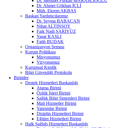
Dr. Mehmet Furkan MARAŞLIOĞLU
Dr. Ahmet Gökhan İÇLİ
Müh. Ekrem AKBAŞ
Başkan Yardımcılarımız
Dr. Şeyma BABACAN
Nihat ALTINSOY
Faik Nadi SARIYÜZ
Yaşar KAŞLI
Fatih BUDAK
Organizasyon Şeması
Kurum Politikası
Misyonumuz
Vizyonumuz
Kurumsal Kimlik
Bilgi Güvenliği Protokolu
Birimler
Destek Hizmetleri Başkanlığı
Atama Birimi
Özlük İşleri Birimi
Sağlık Bilgi Sistemleri Birimi
Mali Hizmetler Birimi
Yatırımlar Birimi
Disiplin Hizmetleri Birimi
Eğitim Hizmetleri Birimi
Halk Sağlığı Hizmetleri Başkanlığı