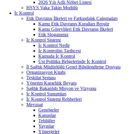
2026 Yılı Adli Nöbet Listesi
HSYS Vaka Takip Modülü
İç Kontrol
Etik Davranış İlkeleri ve Farkındalık Çalışmaları
Kamu Etik Davranış Kuralları Broşür
Kamu Görevlileri Etik Davranış İlkeleri
Etik Sloganımız
İç Kontrol Sistemi
İç Kontrol Nedir
İç Kontrolün Tarihçesi
Kamuda İç Kontrol
Üst Politika Belgelerinde İç Kontrol
İl Sağlık Müdürlüğü Genel Bilgilendirme Dosyası
Organizasyon Kitabı
Teşkilat Şeması
Yönetim Kararlılık Beyanı
Sağlık Bakanlığı Misyon ve Vizyonu
İç Kontrol Sunumları
İç Kontrol Sistemi Rehberleri
Mevzuat
Genelgeler
Kanunlar
Tebliğler
Yayınlar
Yönergeler