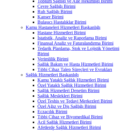
Toplum Sağlığı ve Aile Hekimliği Birimi
Çevre Sağlığı Birimi
Ruh Sağlığı Birimi
Kanser Birimi
Bulaşıcı Hastalıklar Birimi
Kamu Hastaneleri Hizmetleri Başkanlığı
Hastane Hizmetleri Birimi
İstatistik, Analiz ve Raporlama Birimi
Finansal Analiz ve Faturalandırma Birimi
Tedarik Planlama, Stok ve Lojistik Yönetimi
Birimi
Verimlilik Birimi
Sağlık Bakım ve Hasta Hizmetleri Birimi
Tıbbi Cihaz Talep Süreçleri ve Evrakları
Sağlık Hizmetleri Başkanlığı
Kamu Yataklı Sağlık Hizmetleri Birimi
Özel Yataklı Sağlık Hizmetleri Birimi
Sağlık Hizmetleri Denetim Birimi
Sağlık Meslekleri Birimi
Özel Teşhis ve Tedavi Merkezleri Birimi
Özel Ağız ve Diş Sağlığı Birimi
Eczacılık Birimi
Tıbbi Cihaz ve Biyomedikal Birimi
Acil Sağlık Hizmetleri Birimi
Afetlerde Sağlık Hizmetleri Birimi