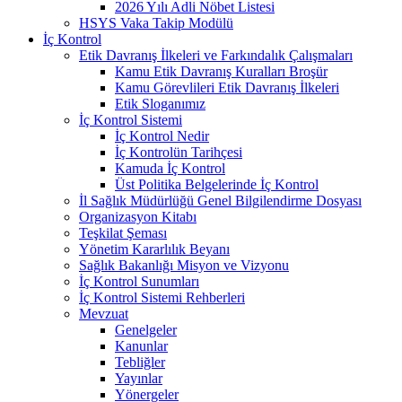
2026 Yılı Adli Nöbet Listesi
HSYS Vaka Takip Modülü
İç Kontrol
Etik Davranış İlkeleri ve Farkındalık Çalışmaları
Kamu Etik Davranış Kuralları Broşür
Kamu Görevlileri Etik Davranış İlkeleri
Etik Sloganımız
İç Kontrol Sistemi
İç Kontrol Nedir
İç Kontrolün Tarihçesi
Kamuda İç Kontrol
Üst Politika Belgelerinde İç Kontrol
İl Sağlık Müdürlüğü Genel Bilgilendirme Dosyası
Organizasyon Kitabı
Teşkilat Şeması
Yönetim Kararlılık Beyanı
Sağlık Bakanlığı Misyon ve Vizyonu
İç Kontrol Sunumları
İç Kontrol Sistemi Rehberleri
Mevzuat
Genelgeler
Kanunlar
Tebliğler
Yayınlar
Yönergeler