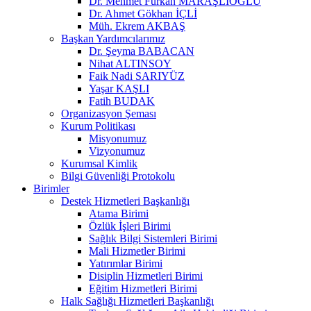
Dr. Mehmet Furkan MARAŞLIOĞLU
Dr. Ahmet Gökhan İÇLİ
Müh. Ekrem AKBAŞ
Başkan Yardımcılarımız
Dr. Şeyma BABACAN
Nihat ALTINSOY
Faik Nadi SARIYÜZ
Yaşar KAŞLI
Fatih BUDAK
Organizasyon Şeması
Kurum Politikası
Misyonumuz
Vizyonumuz
Kurumsal Kimlik
Bilgi Güvenliği Protokolu
Birimler
Destek Hizmetleri Başkanlığı
Atama Birimi
Özlük İşleri Birimi
Sağlık Bilgi Sistemleri Birimi
Mali Hizmetler Birimi
Yatırımlar Birimi
Disiplin Hizmetleri Birimi
Eğitim Hizmetleri Birimi
Halk Sağlığı Hizmetleri Başkanlığı