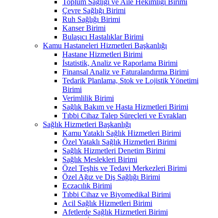
Toplum Sağlığı ve Aile Hekimliği Birimi
Çevre Sağlığı Birimi
Ruh Sağlığı Birimi
Kanser Birimi
Bulaşıcı Hastalıklar Birimi
Kamu Hastaneleri Hizmetleri Başkanlığı
Hastane Hizmetleri Birimi
İstatistik, Analiz ve Raporlama Birimi
Finansal Analiz ve Faturalandırma Birimi
Tedarik Planlama, Stok ve Lojistik Yönetimi
Birimi
Verimlilik Birimi
Sağlık Bakım ve Hasta Hizmetleri Birimi
Tıbbi Cihaz Talep Süreçleri ve Evrakları
Sağlık Hizmetleri Başkanlığı
Kamu Yataklı Sağlık Hizmetleri Birimi
Özel Yataklı Sağlık Hizmetleri Birimi
Sağlık Hizmetleri Denetim Birimi
Sağlık Meslekleri Birimi
Özel Teşhis ve Tedavi Merkezleri Birimi
Özel Ağız ve Diş Sağlığı Birimi
Eczacılık Birimi
Tıbbi Cihaz ve Biyomedikal Birimi
Acil Sağlık Hizmetleri Birimi
Afetlerde Sağlık Hizmetleri Birimi