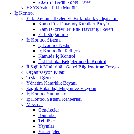
2026 Yılı Adli Nöbet Listesi
HSYS Vaka Takip Modülü
İç Kontrol
Etik Davranış İlkeleri ve Farkındalık Çalışmaları
Kamu Etik Davranış Kuralları Broşür
Kamu Görevlileri Etik Davranış İlkeleri
Etik Sloganımız
İç Kontrol Sistemi
İç Kontrol Nedir
İç Kontrolün Tarihçesi
Kamuda İç Kontrol
Üst Politika Belgelerinde İç Kontrol
İl Sağlık Müdürlüğü Genel Bilgilendirme Dosyası
Organizasyon Kitabı
Teşkilat Şeması
Yönetim Kararlılık Beyanı
Sağlık Bakanlığı Misyon ve Vizyonu
İç Kontrol Sunumları
İç Kontrol Sistemi Rehberleri
Mevzuat
Genelgeler
Kanunlar
Tebliğler
Yayınlar
Yönergeler