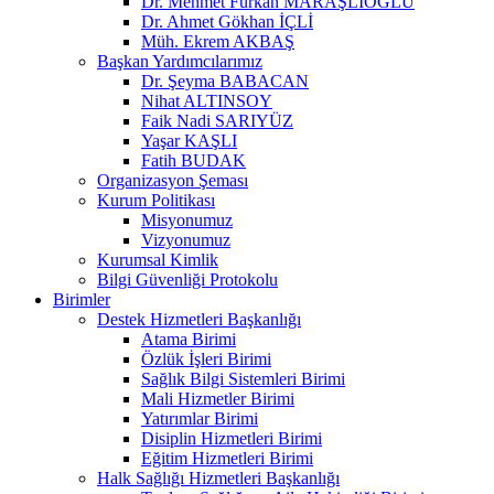
Dr. Mehmet Furkan MARAŞLIOĞLU
Dr. Ahmet Gökhan İÇLİ
Müh. Ekrem AKBAŞ
Başkan Yardımcılarımız
Dr. Şeyma BABACAN
Nihat ALTINSOY
Faik Nadi SARIYÜZ
Yaşar KAŞLI
Fatih BUDAK
Organizasyon Şeması
Kurum Politikası
Misyonumuz
Vizyonumuz
Kurumsal Kimlik
Bilgi Güvenliği Protokolu
Birimler
Destek Hizmetleri Başkanlığı
Atama Birimi
Özlük İşleri Birimi
Sağlık Bilgi Sistemleri Birimi
Mali Hizmetler Birimi
Yatırımlar Birimi
Disiplin Hizmetleri Birimi
Eğitim Hizmetleri Birimi
Halk Sağlığı Hizmetleri Başkanlığı